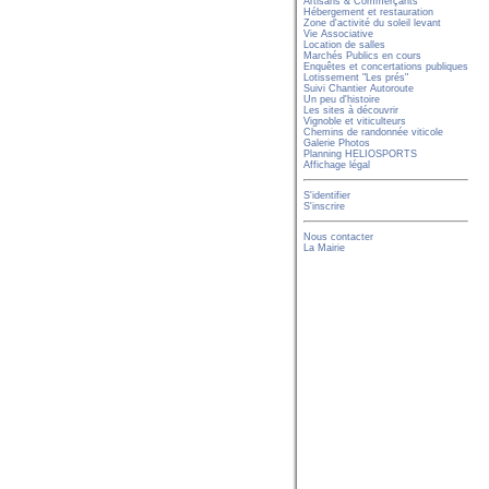
Artisans & Commerçants
Hébergement et restauration
Zone d'activité du soleil levant
Vie Associative
Location de salles
Marchés Publics en cours
Enquêtes et concertations publiques
Lotissement "Les prés"
Suivi Chantier Autoroute
Un peu d'histoire
Les sites à découvrir
Vignoble et viticulteurs
Chemins de randonnée viticole
Galerie Photos
Planning HELIOSPORTS
Affichage légal
S'identifier
S'inscrire
Nous contacter
La Mairie