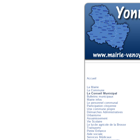
Accueil
La Mairie
La Commune
Le Conseil Municipal
Bulletins municipaux
Mairie infos
Le personnel communal
Participation citoyenne
Une commune propre
Démarches Administratives
Urbanisme
Assainissement
Vie Scolaire
Le lycée agricole de la Brosse
Transports
Petite Enfance
Aide sociale
Services Médicaux