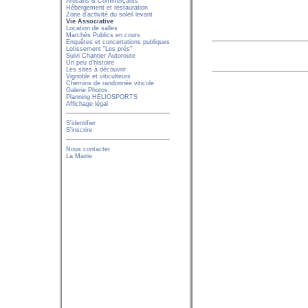
Artisans & Commerçants
Hébergement et restauration
Zone d'activité du soleil levant
Vie Associative
Location de salles
Marchés Publics en cours
Enquêtes et concertations publiques
Lotissement "Les prés"
Suivi Chantier Autoroute
Un peu d'histoire
Les sites à découvrir
Vignoble et viticulteurs
Chemins de randonnée viticole
19
Galerie Photos
Planning HELIOSPORTS
Affichage légal
S'identifier
S'inscrire
Nous contacter
La Mairie