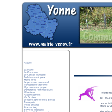
Accueil
La Mairie
La Commune
Le Conseil Municipal
Bulletins municipaux
Mairie infos
Le personnel communal
Participation citoyenne
Une commune propre
Démarches Administratives
Urbanisme
Présiden
Assainissement
Vie Scolaire
Tel : 03.8
Le lycée agricole de la Brosse
Transports
Les activi
Petite Enfance
Mairie à V
Aide sociale
Services Médicaux
Voir infor